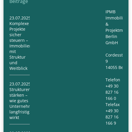
Beiträge
IPMB
23.07.2025
Immobilien-
Komplexe
&
Projekte
Projektmana
sicher
Berlin
steuern –
GmbH
Immobilienmanagement
mit
Cordesstraß
Struktur
9
und
14055 Berlin
Weitblick
Telefon
23.07.2025
+49 30
Strukturen
827 16
stärken –
166 0
wie gutes
Telefax
Unternehmensmanagement
+49 30
langfristig
827 16
wirkt
166 9