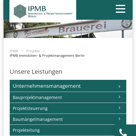
IPMB
Projekte
IPMB Immobilien- & Projektmanagement Berlin
Unsere Leistungen
Navigation
Unternehmensmanagement
überspringen
Bauprojektmanagement
Projektsteuerung
Baumängelmanagement
Projekteitung