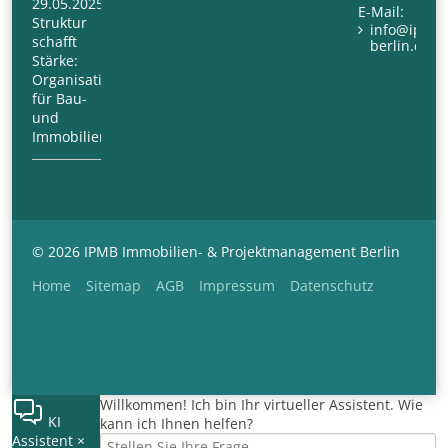
29.05.2025
E-Mail:
Struktur
info@ipm-
schafft
berlin.com
Stärke:
Organisationsberatung
für Bau-
und
Immobilienunternehmen
© 2026 IPMB Immobilien- & Projektmanagement Berlin
Navigation
Home
Sitemap
AGB
Impressum
Datenschutz
überspringen
Willkommen! Ich bin Ihr virtueller Assistent. Wie
KI
kann ich Ihnen helfen?
Assistent
×