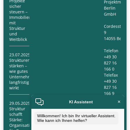
Projekte
Projektmana
sicher
Berlin
steuern –
GmbH
Immobilienmanagement
mit
Cordesstraß
Struktur
9
und
14055 Berlin
Weitblick
Telefon
23.07.2025
+49 30
Strukturen
827 16
stärken –
166 0
wie gutes
Telefax
Unternehmensmanagement
+49 30
langfristig
827 16
wirkt
166 9
×
KI Assistent
29.05.2025
E-Mail:
Struktur
info@ipm-
schafft
berlin.com
Willkommen! Ich bin Ihr virtueller Assistent.
Stärke:
Wie kann ich Ihnen helfen?
Organisationsberatung