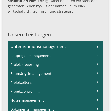
strukturiert zum Erfolg.
Dabei behalten wir stets den
gesamten Lebenszyklus der Immobilie im Blick:
wirtschaftlich, technisch und strategisch.
Unsere Leistungen
Navigation
Unternehmensmanagement
überspringen
Bauprojektmanagement
Projektsteuerung
Baumängelmanagement
Projekteitung
Projektcontrolling
Nutzermanagement
Dokumentenmanagement