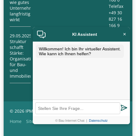
wie gutes
Telefax
Unternehmensmanagement
+49 30
langfristig
827 16
wirkt
166 9
×
KI Assistent
29.05.2025
E-Mail:
Struktur
info@ipm-
schafft
berlin.com
Willkommen! Ich bin Ihr virtueller Assistent.
Stärke:
Wie kann ich Ihnen helfen?
Organisationsberatung
für Bau-
und
Immobilienunternehmen
© 2026 IPMB Immobilien- & Projektmanagement Berlin
Navigation
Home
Sitemap
AGB
Impressum
Datenschutz
© Bau Internet Chat
|
Datenschutz
überspringen