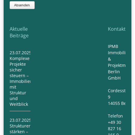
Absenden
Aktuelle
Kontakt
Beiträge
IPMB
23.07.2025
Immobilien-
Komplexe
&
Projekte
Projektmana
sicher
Berlin
steuern –
GmbH
Immobilienmanagement
mit
Cordesstraß
Struktur
9
und
14055 Berlin
Weitblick
Telefon
23.07.2025
+49 30
Strukturen
827 16
stärken –
166 0