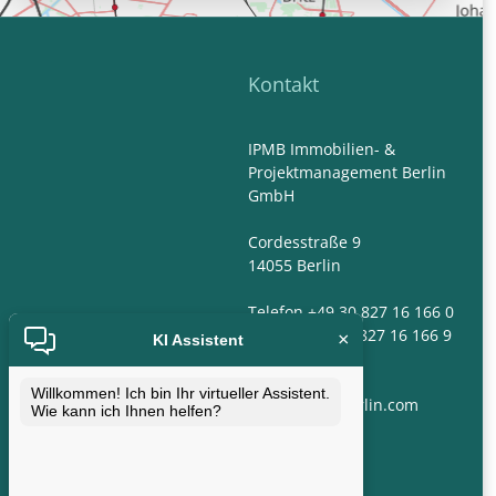
Kontakt
IPMB Immobilien- &
Projektmanagement Berlin
GmbH
Cordesstraße 9
14055 Berlin
Telefon +49 30 827 16 166 0
Telefax +49 30 827 16 166 9
×
KI Assistent
E-Mail:
Willkommen! Ich bin Ihr virtueller Assistent.
info@ipm-berlin.com
Wie kann ich Ihnen helfen?