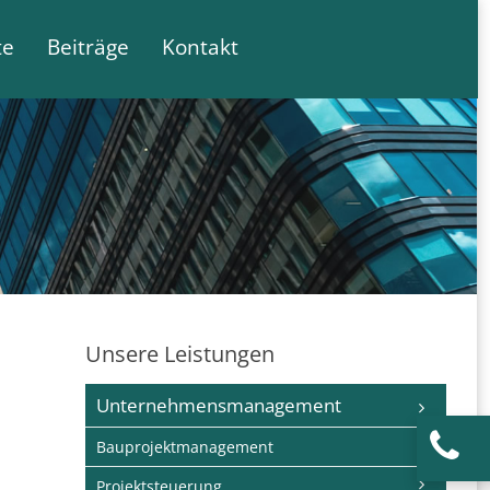
te
Beiträge
Kontakt
Unsere Leistungen
Navigation
Unternehmensmanagement
überspringen
Bauprojektmanagement
Projektsteuerung