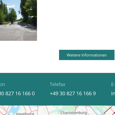
Weitere Informationen
fon
Telefax
E
30 827 16 166 0
+49 30 827 16 166 9
i