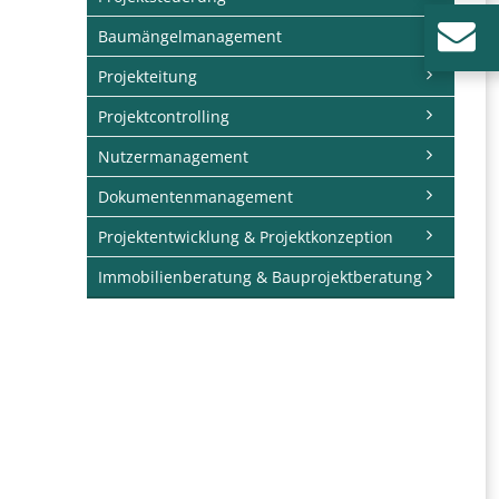
Baumängelmanagement
Projekteitung
Projektcontrolling
Nutzermanagement
Dokumentenmanagement
Projektentwicklung & Projektkonzeption
Immobilienberatung & Bauprojektberatung