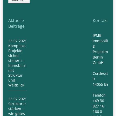
Aktuelle
Kontakt
Beiträge
IPMB
23.07.2025
Immobilien-
Komplexe
&
Projekte
Projektmana
sicher
Berlin
steuern –
GmbH
Immobilienmanagement
mit
Cordesstraß
Struktur
9
und
14055 Berlin
Weitblick
Telefon
23.07.2025
+49 30
Strukturen
827 16
stärken –
166 0
wie gutes