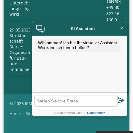
Telefax
Unternehmensmanagement
+49 30
langfristig
827 16
wirkt
166 9
×
KI Assistent
29.05.2025
E-Mail:
Struktur
info@ipm-
schafft
berlin.com
Willkommen! Ich bin Ihr virtueller Assistent.
Stärke:
Wie kann ich Ihnen helfen?
Organisationsberatung
für Bau-
und
Immobilienunternehmen
© 2026 IPMB Immobilien- & Projektmanagement Berlin
Navigation
Home
Sitemap
AGB
Impressum
Datenschutz
© Bau Internet Chat
|
Datenschutz
überspringen